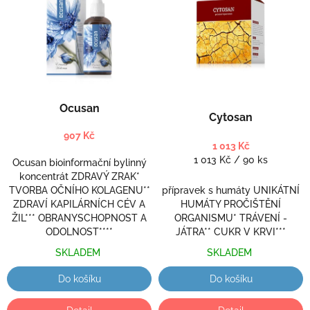
p
o
i
d
s
u
p
k
r
t
o
ů
d
Ocusan
Cytosan
u
k
907 Kč
1 013 Kč
t
Měrná
1 013 Kč / 90 ks
ů
Ocusan bioinformační bylinný
cena:
koncentrát ZDRAVÝ ZRAK*
TVORBA OČNÍHO KOLAGENU**
přípravek s humáty UNIKÁTNÍ
ZDRAVÍ KAPILÁRNÍCH CÉV A
HUMÁTY PROČIŠTĚNÍ
ŽIL*** OBRANYSCHOPNOST A
ORGANISMU* TRÁVENÍ -
ODOLNOST****
JÁTRA** CUKR V KRVI***
SKLADEM
SKLADEM
Do košíku
Do košíku