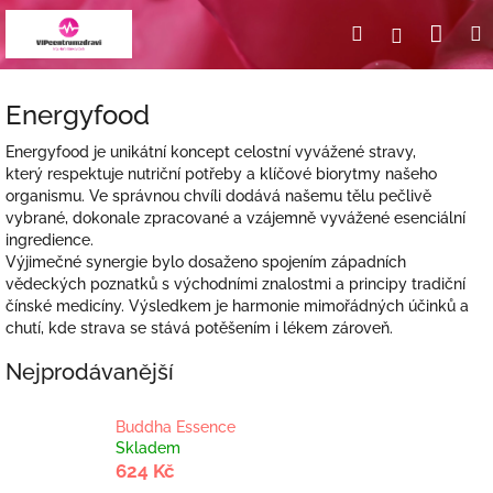
Přejít
Nák
Hledat
Přihlášení
na
obsah
koší
Energyfood
Energyfood je unikátní koncept celostní vyvážené stravy,
který respektuje nutriční potřeby a klíčové biorytmy našeho
organismu. Ve správnou chvíli dodává našemu tělu pečlivě
vybrané, dokonale zpracované a vzájemně vyvážené esenciální
ingredience.
Výjimečné synergie bylo dosaženo spojením západních
vědeckých poznatků s východními znalostmi a principy tradiční
čínské medicíny. Výsledkem je harmonie mimořádných účinků a
chutí, kde strava se stává potěšením i lékem zároveň.
Nejprodávanější
Buddha Essence
Skladem
624 Kč