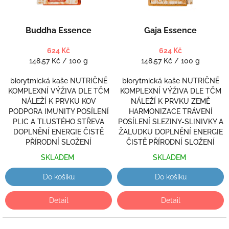
r
o
d
Buddha Essence
Gaja Essence
u
k
624 Kč
624 Kč
t
Měrná
Měrná
148,57 Kč / 100 g
148,57 Kč / 100 g
ů
cena:
cena:
biorytmická kaše NUTRIČNĚ
biorytmická kaše NUTRIČNĚ
KOMPLEXNÍ VÝŽIVA DLE TČM
KOMPLEXNÍ VÝŽIVA DLE TČM
NÁLEŽÍ K PRVKU KOV
NÁLEŽÍ K PRVKU ZEMĚ
PODPORA IMUNITY POSÍLENÍ
HARMONIZACE TRÁVENÍ
PLIC A TLUSTÉHO STŘEVA
POSÍLENÍ SLEZINY-SLINIVKY A
DOPLNĚNÍ ENERGIE ČISTĚ
ŽALUDKU DOPLNĚNÍ ENERGIE
PŘÍRODNÍ SLOŽENÍ
ČISTĚ PŘÍRODNÍ SLOŽENÍ
SKLADEM
SKLADEM
Do košíku
Do košíku
Detail
Detail