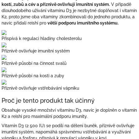
kostí, zubů a cév a příznivě ovlivňují imunitní systém.
V případě
dlouhodobého užívání vitamínu D3 je nezbytné doplňovat i vitamín
K2, proto jsme oba vitamíny zkombinovali do jednoho produktu, a
navíc přidali reishi pro
větší podporu imunitního systému.
Přispívá k regulaci hladiny cholesterolu
Příznivě ovlivňuje imunitní systém
Příznivě působí na činnost svalů
Příznivě působí na kosti a zuby
Příznivě ovlivňuje vstřebávání vápníku
Proč je tento produkt tak účinný
Obsahuje vysoké množství vitamínu D3, navíc je doplněn o vitamín
K2 a reishi pro maximální podporu imunity.
Vitamín D3 (2 500 IU) se podílí na dělení buněk, příznivě ovlivňuje
imunitní systém, napomáhá správnému vstřebávání a využívání
vápníku a fosforu, přispívá k regulaci vápníku v krvi.