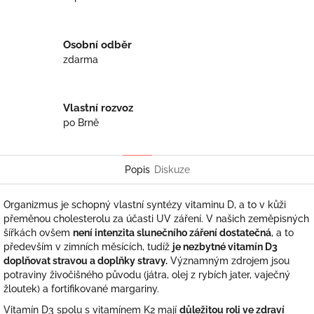
Osobní odběr
zdarma
Vlastní rozvoz
po Brně
Popis
Diskuze
Organizmus je schopný vlastní syntézy vitaminu D, a to v kůži
přeměnou cholesterolu za účasti UV záření. V našich zeměpisných
šířkách ovšem
není intenzita slunečního záření dostatečná
, a to
především v zimních měsících, tudíž
je nezbytné vitamín D3
doplňovat stravou a doplňky stravy.
Významným zdrojem jsou
potraviny živočišného původu (játra, olej z rybích jater, vaječný
žloutek) a fortifikované margariny.
Vitamín D3 spolu s vitamínem K2 mají
důležitou roli ve zdraví