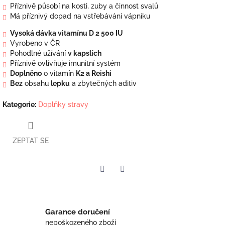
Příznivě působí na kosti, zuby a činnost svalů
Má příznivý dopad na vstřebávání vápníku
Vysoká dávka vitamínu D 2 500 IU
Vyrobeno v ČR
Pohodlné užívání
v kapslích
Příznivě ovlivňuje imunitní systém
Doplněno
o vitamín
K2 a Reishi
Bez
obsahu
lepku
a zbytečných aditiv
Kategorie
:
Doplňky stravy
ZEPTAT SE
Twitter
Facebook
Garance doručení
nepoškozeného zboží