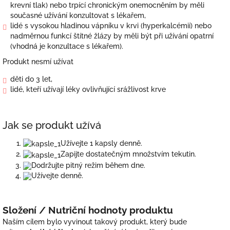
krevní tlak) nebo trpící chronickým onemocněním by měli
současné užívání konzultovat s lékařem,
lidé s vysokou hladinou vápníku v krvi (hyperkalcémií) nebo
nadměrnou funkcí štítné žlázy by měli být při užívání opatrní
(vhodná je konzultace s lékařem).
Produkt nesmí užívat
děti do 3 let,
lidé, kteří užívají léky ovlivňující srážlivost krve
Jak se produkt užívá
Užívejte 1 kapsly denně.
Zapijte dostatečným množstvím tekutin.
Dodržujte pitný režim během dne.
Užívejte denně.
Složení / Nutriční hodnoty produktu
Naším cílem bylo vyvinout takový produkt, který bude