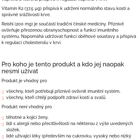
Vitamín K2 (37,5 μg) přispívá k udržení normálního stavu kostí a
správné srážlivosti krve.
Reishi (200 mg) je součástí tradiční čínské medicíny. Příznivě
ovlivňuje přirozenou obranyschopnost a funkci imunitního
systému. Napomáhá udržovat funkci oběhové soustavy a přispívá
k regulaci cholesterolu v krvi.
Pro koho je tento produkt a kdo jej naopak
nesmí užívat
Produkt je vhodný pro
všechny, kteří potřebují příznivě ovlivnit imunitní systém,
všechny, kteří chtějí podpořit zdraví kostí a svalů.
Produkt není vhodný pro
těhotné a kojící ženy,
lidi s alergií nebo přecitlivělostí na některou z výše uvedených
složek,
lidé užívající léky (především na cukrovku, vysoký nebo nízký