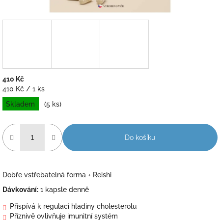
410 Kč
Měrná
410 Kč / 1 ks
cena:
Skladem
(5 ks)
Do košíku
Dobře vstřebatelná forma + Reishi
Dávkování
:
1 kapsle denně
Přispívá k regulaci hladiny cholesterolu
Příznivě ovlivňuje imunitní systém