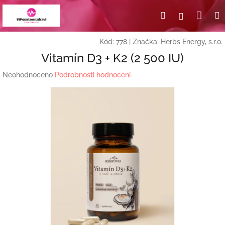
Přejít
Nák
Hledat
Přihlášení
na
obsah
koší
Kód:
778
|
Značka:
Herbs Energy, s.r.o.
Vitamín D3 + K2 (2 500 IU)
Průměrné
Neohodnoceno
Podrobnosti hodnocení
hodnocení
produktu
je
0,0
z
5
hvězdiček.