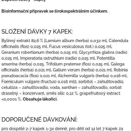
Bioinformační přípravek se širokospektrálním účinkem.
SLOŽENÍ DÁVKY 7 KAPEK:
Bylinný extrakt 82,6 % [Lamium album (herba) 0,032 ml, Calendula
officinalis (flos) 0,025 ml, Fucus vesiculosus (tot.) 0,025 ml,
Geranium robertianum (herba) 0,025 ml, Glycyrrhiza glabra (radix)
0,025 ml, Imperatoria ostruthium (radix) 0,025 ml, Potentilla
anserina (herba) 0,025, Trifolium pratense (flos) 0,025 ml, Galega
officinalis (herba) 0,021 ml, Galium verum (herba) 0,021 ml, Robinia
pseudoacacia (flos) 0,021 ml, Alchemilla vulgaris (herba) 0,016 ml,
Foeniculum vulgare (fructus) 0,016 ml)], sorbitol – zahušťovadlo,
celulóza – zahušťovadlo, voda, xanthan – zahušťovadlo, sorbát
draselný – konzervant, směs silic 0,12 %, grapefruitový extract
<0,0001 %.
Obsahuje lékořici.
DOPORUČENÉ DÁVKOVÁNÍ:
pro dospělé 2-7 kapek 1-3x denně, pro děti od 12 let 7 kapek za