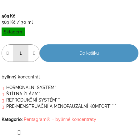
589 Kč
Měrná
589 Kč / 30 ml
cena:
Skladem
Do košíku
bylinný koncentrát
HORMONÁLNÍ SYSTÉM*
ŠTÍTNÁ ŽLÁZA**
REPRODUKČNÍ SYSTÉM***
PRE-MENSTRUAČNÍ A MENOPAUZÁLNÍ KOMFORT****
Kategorie
:
Pentagram® – bylinné koncentráty