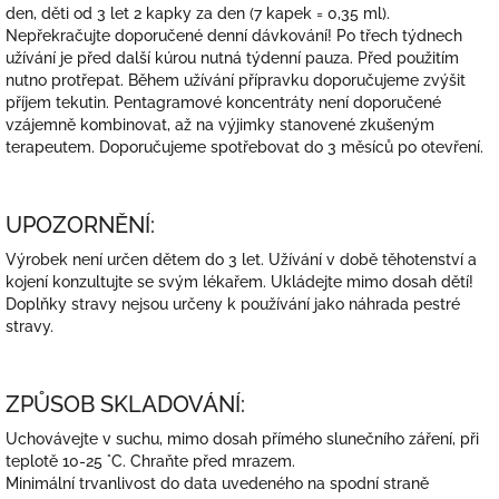
den, děti od 3 let 2 kapky za den (7 kapek = 0,35 ml).
Nepřekračujte doporučené denní dávkování! Po třech týdnech
užívání je před další kúrou nutná týdenní pauza. Před použitím
nutno protřepat. Během užívání přípravku doporučujeme zvýšit
příjem tekutin. Pentagramové koncentráty není doporučené
vzájemně kombinovat, až na výjimky stanovené zkušeným
terapeutem. Doporučujeme spotřebovat do 3 měsíců po otevření.
UPOZORNĚNÍ:
Výrobek není určen dětem do 3 let. Užívání v době těhotenství a
kojení konzultujte se svým lékařem. Ukládejte mimo dosah dětí!
Doplňky stravy nejsou určeny k používání jako náhrada pestré
stravy.
ZPŮSOB SKLADOVÁNÍ:
Uchovávejte v suchu, mimo dosah přímého slunečního záření, při
teplotě 10-25 °C. Chraňte před mrazem.
Minimální trvanlivost do data uvedeného na spodní straně