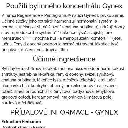
Použití bylinného koncentrátu Gynex
V rámci Regenerace v Pentagramu® náleží Gynex k prvku Země.
Účinné složky jeho extraktu harmonizují hormonální systém* a
normalizují činnost štítné žlázy** (chaluha bublinatá), udržují dobrý
stav reprodukčního systému*** (lékořice lysá) a zajišťují pre-
menstruační **** (mochna husí) a menopauzální komfort**** (jetel
luční). Fenykl obecný podporuje normální trávení, lékořice lysá
přispívá k duševnímu zdraví a klidu.
Účinné ingredience
Bylinný extrakt (trnovník akát, mochna husí, všedobr horní, kakost
smrdutý, jestřabina lékařská, fenykl obecný, svízel syřišťový,
chaluha bublinatá, lékořice lysá, měsíček lékařský, jetel luční,
hluchavka bílá, kontryhel obecný, brusnice borůvka a krvavec
toten), směs přírodních silic (anýzová, badyánová, fenyklová,
grepová oplodí, kardamomová, majoránková, mátová polej,
nardová a řebříčková).
PŘÍBALOVÉ INFORMACE - GYNEX
Extractum Herbarum
Doplněk stravy - kapky