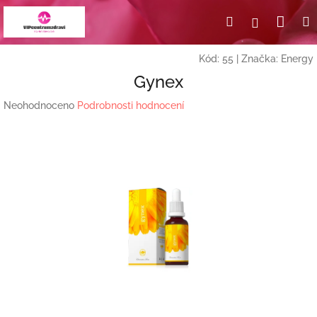
Přejít
Nák
Hledat
Přihlášení
na
obsah
koší
Kód:
55
|
Značka:
Energy
Gynex
Průměrné
Neohodnoceno
Podrobnosti hodnocení
hodnocení
produktu
je
0,0
z
5
hvězdiček.